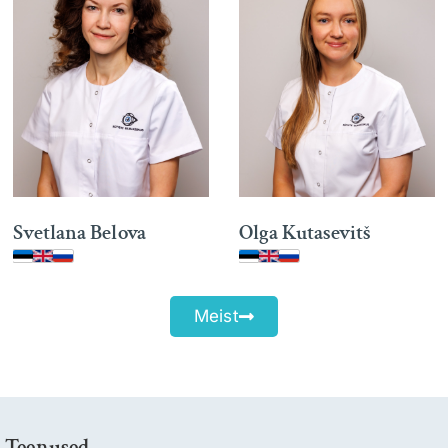
Svetlana Belova
Olga Kutasevitš
Meist
Teenused