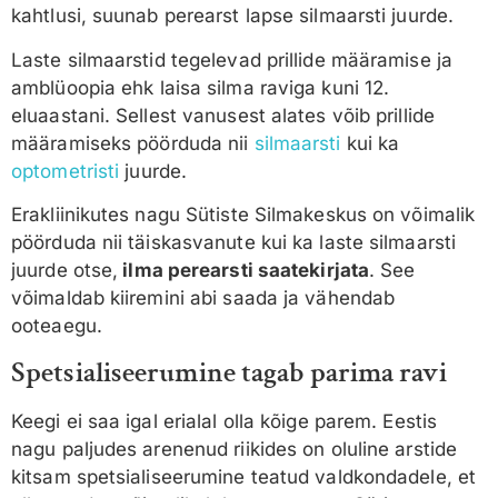
kahtlusi, suunab perearst lapse silmaarsti juurde.
Laste silmaarstid tegelevad prillide määramise ja
amblüoopia ehk laisa silma raviga kuni 12.
eluaastani. Sellest vanusest alates võib prillide
määramiseks pöörduda nii
silmaarsti
kui ka
optometristi
juurde.
Erakliinikutes nagu Sütiste Silmakeskus on võimalik
pöörduda nii täiskasvanute kui ka laste silmaarsti
juurde otse,
ilma perearsti saatekirjata
. See
võimaldab kiiremini abi saada ja vähendab
ooteaegu.
Spetsialiseerumine tagab parima ravi
Keegi ei saa igal erialal olla kõige parem. Eestis
nagu paljudes arenenud riikides on oluline arstide
kitsam spetsialiseerumine teatud valdkondadele, et