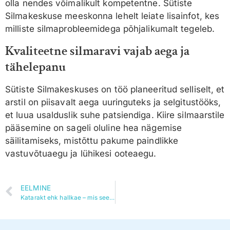
olla nendes võimalikult kompetentne. Sütiste
Silmakeskuse meeskonna lehelt leiate lisainfot, kes
milliste silmaprobleemidega põhjalikumalt tegeleb.
Kvaliteetne silmaravi vajab aega ja
tähelepanu
Sütiste Silmakeskuses on töö planeeritud selliselt, et
arstil on piisavalt aega uuringuteks ja selgitustööks,
et luua usalduslik suhe patsiendiga. Kiire silmaarstile
pääsemine on sageli oluline hea nägemise
säilitamiseks, mistõttu pakume paindlikke
vastuvõtuaegu ja lühikesi ooteaegu.
EELMINE
Katarakt ehk hallkae – mis see on?