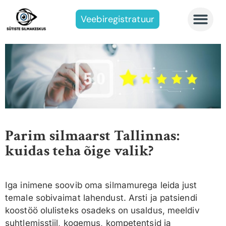
Veebiregistratuur
Parim silmaarst Tallinnas:
kuidas teha õige valik?
Iga inimene soovib oma silmamurega leida just
temale sobivaimat lahendust. Arsti ja patsiendi
koostöö olulisteks osadeks on usaldus, meeldiv
suhtlemisstiil, kogemus, kompetentsid ja