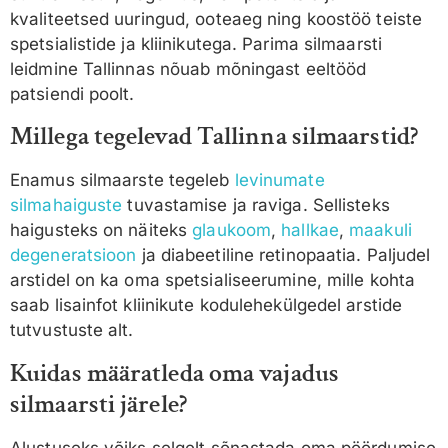
kvaliteetsed uuringud, ooteaeg ning koostöö teiste
spetsialistide ja kliinikutega. Parima silmaarsti
leidmine Tallinnas nõuab mõningast eeltööd
patsiendi poolt.
Millega tegelevad Tallinna silmaarstid?
Enamus silmaarste tegeleb
levinumate
silmahaiguste
tuvastamise ja raviga. Sellisteks
haigusteks on näiteks
glaukoom
,
hallkae
,
maakuli
degeneratsioon
ja diabeetiline retinopaatia. Paljudel
arstidel on ka oma spetsialiseerumine, mille kohta
saab lisainfot kliinikute kodulehekülgedel arstide
tutvustuste alt.
Kuidas määratleda oma vajadus
silmaarsti järele?
Alustuseks võiks selgelt sõnastada oma pöördumise