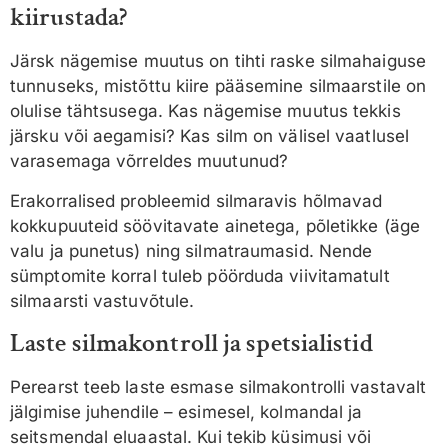
kiirustada?
Järsk nägemise muutus on tihti raske silmahaiguse
tunnuseks, mistõttu kiire pääsemine silmaarstile on
olulise tähtsusega. Kas nägemise muutus tekkis
järsku või aegamisi? Kas silm on välisel vaatlusel
varasemaga võrreldes muutunud?
Erakorralised probleemid silmaravis hõlmavad
kokkupuuteid söövitavate ainetega, põletikke (äge
valu ja punetus) ning silmatraumasid. Nende
sümptomite korral tuleb pöörduda viivitamatult
silmaarsti vastuvõtule.
Laste silmakontroll ja spetsialistid
Perearst teeb laste esmase silmakontrolli vastavalt
jälgimise juhendile – esimesel, kolmandal ja
seitsmendal eluaastal. Kui tekib küsimusi või