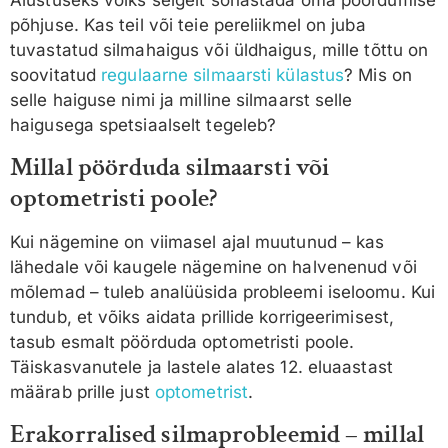
põhjuse. Kas teil või teie pereliikmel on juba
tuvastatud silmahaigus või üldhaigus, mille tõttu on
soovitatud
regulaarne silmaarsti külastus
? Mis on
selle haiguse nimi ja milline silmaarst selle
haigusega spetsiaalselt tegeleb?
Millal pöörduda silmaarsti või
optometristi poole?
Kui nägemine on viimasel ajal muutunud – kas
lähedale või kaugele nägemine on halvenenud või
mõlemad – tuleb analüüsida probleemi iseloomu. Kui
tundub, et võiks aidata prillide korrigeerimisest,
tasub esmalt pöörduda optometristi poole.
Täiskasvanutele ja lastele alates 12. eluaastast
määrab prille just
optometrist
.
Erakorralised silmaprobleemid – millal